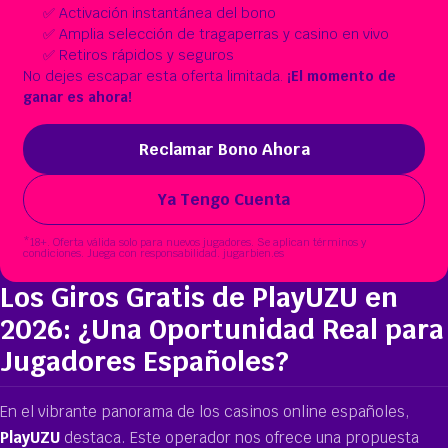
✅ Activación instantánea del bono
✅ Amplia selección de tragaperras y casino en vivo
✅ Retiros rápidos y seguros
No dejes escapar esta oferta limitada.
¡El momento de
ganar es ahora!
Reclamar Bono Ahora
Ya Tengo Cuenta
*18+. Oferta válida solo para nuevos jugadores. Se aplican términos y
condiciones. Juega con responsabilidad. jugarbien.es
Los Giros Gratis de PlayUZU en
2026: ¿Una Oportunidad Real para
Jugadores Españoles?
En el vibrante panorama de los casinos online españoles,
PlayUZU
destaca. Este operador nos ofrece una propuesta