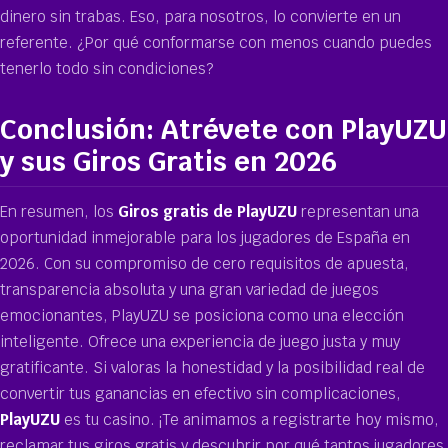
dinero sin trabas. Eso, para nosotros, lo convierte en un
referente. ¿Por qué conformarse con menos cuando puedes
tenerlo todo sin condiciones?
Conclusión: Atrévete con PlayUZU
y sus Giros Gratis en 2026
En resumen, los
Giros gratis de PlayUZU
representan una
oportunidad inmejorable para los jugadores de España en
2026. Con su compromiso de cero requisitos de apuesta,
transparencia absoluta y una gran variedad de juegos
emocionantes, PlayUZU se posiciona como una elección
inteligente. Ofrece una experiencia de juego justa y muy
gratificante. Si valoras la honestidad y la posibilidad real de
convertir tus ganancias en efectivo sin complicaciones,
PlayUZU
es tu casino. ¡Te animamos a registrarte hoy mismo,
reclamar tus giros gratis y descubrir por qué tantos jugadores