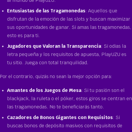
al mundo de PlayUZU.
Entusiastas de las Tragamonedas
: Aquellos que
disfrutan de la emoción de las slots y buscan maximizar
sus oportunidades de ganar. Si amas las tragamonedas,
esto es para ti.
Jugadores que Valoran la Transparencia
: Si odias la
letra pequeña y los requisitos de apuesta, PlayUZU es
tu sitio. Juega con total tranquilidad.
Por el contrario, quizás no sean la mejor opción para:
Amantes de los Juegos de Mesa
: Si tu pasión son el
blackjack, la ruleta o el póker, estos giros se centran en
las tragamonedas. No te beneficiarás tanto.
Cazadores de Bonos Gigantes con Requisitos
: Si
buscas bonos de depósito masivos con requisitos de