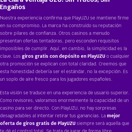
Engaños
Nuestra experiencia confirma que PlayUZU se mantiene firme
en su compromiso. La marca ha construido su reputación
sobre pilares de confianza. Otros casinos a menudo
presentan ofertas tentadoras, pero esconden requisitos
imposibles de cumplir. Aquí, en cambio, la simplicidad es la
clave. Los
giros gratis con depósito en PlayUZU
o cualquier
otra promoción se explican con total claridad. Creemos que
esta honestidad debería ser el estándar, no la excepción. Es
un soplo de aire fresco para los jugadores españoles.
Esta visión se traduce en una experiencia de usuario superior.
Como revisores, valoramos enormemente la capacidad de un
casino para ser directo. Con PlayUZU, no hay sorpresas
desagradables al intentar retirar tus ganancias. La
mejor
oferta de giros gratis de PlayUZU
siempre será aquella que
te dé el control total. Se trata de jugar de forma libre,