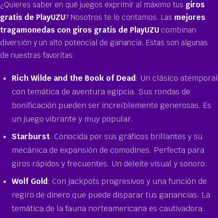
¿Quieres saber en qué juegos exprimir al máximo tus
giros
gratis de PlayUZU
? Nosotros te lo contamos. Las
mejores
tragamonedas con giros gratis de PlayUZU
combinan
diversión y un alto potencial de ganancia. Estas son algunas
de nuestras favoritas:
Rich Wilde and the Book of Dead
: Un clásico atemporal
con temática de aventura egipcia. Sus rondas de
bonificación pueden ser increíblemente generosas. Es
un juego vibrante y muy popular.
Starburst
: Conocida por sus gráficos brillantes y su
mecánica de expansión de comodines. Perfecta para
giros rápidos y frecuentes. Un deleite visual y sonoro.
Wolf Gold
: Con jackpots progresivos y una función de
regiro de dinero que puede disparar tus ganancias. La
temática de la fauna norteamericana es cautivadora.