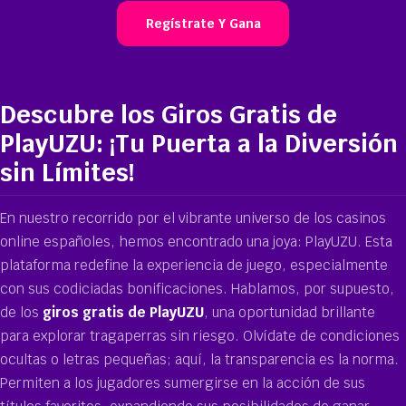
Regístrate Y Gana
Descubre los Giros Gratis de
PlayUZU: ¡Tu Puerta a la Diversión
sin Límites!
En nuestro recorrido por el vibrante universo de los casinos
online españoles, hemos encontrado una joya: PlayUZU. Esta
plataforma redefine la experiencia de juego, especialmente
con sus codiciadas bonificaciones. Hablamos, por supuesto,
de los
giros gratis de PlayUZU
, una oportunidad brillante
para explorar tragaperras sin riesgo. Olvídate de condiciones
ocultas o letras pequeñas; aquí, la transparencia es la norma.
Permiten a los jugadores sumergirse en la acción de sus