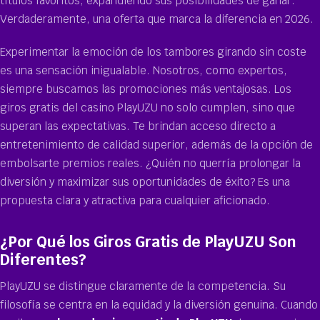
títulos favoritos, expandiendo sus posibilidades de ganar.
Verdaderamente, una oferta que marca la diferencia en 2026.
Experimentar la emoción de los tambores girando sin coste
es una sensación inigualable. Nosotros, como expertos,
siempre buscamos las promociones más ventajosas. Los
giros gratis del casino PlayUZU no solo cumplen, sino que
superan las expectativas. Te brindan acceso directo a
entretenimiento de calidad superior, además de la opción de
embolsarte premios reales. ¿Quién no querría prolongar la
diversión y maximizar sus oportunidades de éxito? Es una
propuesta clara y atractiva para cualquier aficionado.
¿Por Qué los Giros Gratis de PlayUZU Son
Diferentes?
PlayUZU se distingue claramente de la competencia. Su
filosofía se centra en la equidad y la diversión genuina. Cuando