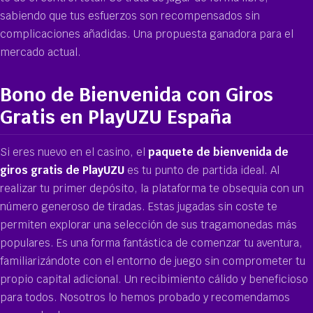
sabiendo que tus esfuerzos son recompensados sin
complicaciones añadidas. Una propuesta ganadora para el
mercado actual.
Bono de Bienvenida con Giros
Gratis en PlayUZU España
Si eres nuevo en el casino, el
paquete de bienvenida de
giros gratis de PlayUZU
es tu punto de partida ideal. Al
realizar tu primer depósito, la plataforma te obsequia con un
número generoso de tiradas. Estas jugadas sin coste te
permiten explorar una selección de sus tragamonedas más
populares. Es una forma fantástica de comenzar tu aventura,
familiarizándote con el entorno de juego sin comprometer tu
propio capital adicional. Un recibimiento cálido y beneficioso
para todos. Nosotros lo hemos probado y recomendamos