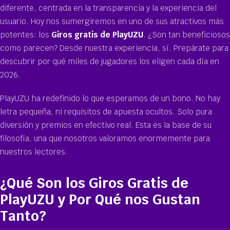
diferente, centrada en la transparencia y la experiencia del
usuario. Hoy nos sumergiremos en uno de sus atractivos más
potentes: los
Giros gratis de PlayUZU
. ¿Son tan beneficiosos
como parecen? Desde nuestra experiencia, sí. Prepárate para
descubrir por qué miles de jugadores los eligen cada día en
2026.
PlayUZU ha redefinido lo que esperamos de un bono. No hay
letra pequeña, ni requisitos de apuesta ocultos. Solo pura
diversión y premios en efectivo real. Esta es la base de su
filosofía, una que nosotros valoramos enormemente para
nuestros lectores.
¿Qué Son los Giros Gratis de
PlayUZU y Por Qué nos Gustan
Tanto?