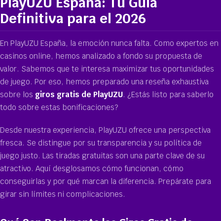
PlayUZU España: Tu Guía
Definitiva para el 2026
En PlayUZU España, la emoción nunca falta. Como expertos en
casinos online, hemos analizado a fondo su propuesta de
valor. Sabemos que te interesa maximizar tus oportunidades
de juego. Por eso, hemos preparado una reseña exhaustiva
sobre los
giros gratis de PlayUZU
. ¿Estás listo para saberlo
todo sobre estas bonificaciones?
Desde nuestra experiencia, PlayUZU ofrece una perspectiva
fresca. Se distingue por su transparencia y su política de
juego justo. Las tiradas gratuitas son una parte clave de su
atractivo. Aquí desglosamos cómo funcionan, cómo
conseguirlas y por qué marcan la diferencia. Prepárate para
girar sin límites ni complicaciones.