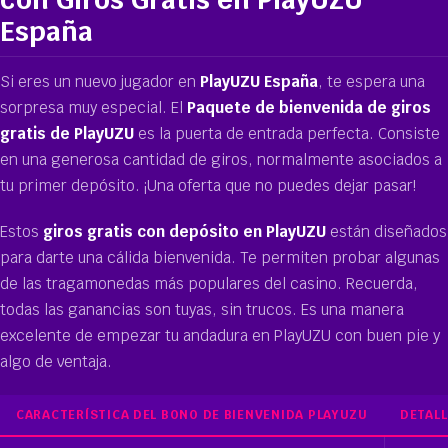
España
Si eres un nuevo jugador en
PlayUZU España
, te espera una
sorpresa muy especial. El
Paquete de bienvenida de giros
gratis de PlayUZU
es la puerta de entrada perfecta. Consiste
en una generosa cantidad de giros, normalmente asociados a
tu primer depósito. ¡Una oferta que no puedes dejar pasar!
Estos
giros gratis con depósito en PlayUZU
están diseñados
para darte una cálida bienvenida. Te permiten probar algunas
de las tragamonedas más populares del casino. Recuerda,
todas las ganancias son tuyas, sin trucos. Es una manera
excelente de empezar tu andadura en PlayUZU con buen pie y
algo de ventaja.
CARACTERÍSTICA DEL BONO DE BIENVENIDA PLAYUZU
DETALL