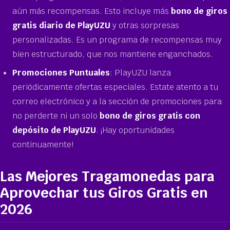
aún más recompensas. Esto incluye más
bono de giros
gratis diario de PlayUZU
y otras sorpresas
personalizadas. Es un programa de recompensas muy
bien estructurado, que nos mantiene enganchados.
Promociones Puntuales
: PlayUZU lanza
periódicamente ofertas especiales. Estate atento a tu
correo electrónico y a la sección de promociones para
no perderte ni un solo
bono de giros gratis con
depósito de PlayUZU
. ¡Hay oportunidades
continuamente!
Las Mejores Tragamonedas para
Aprovechar tus Giros Gratis en
2026