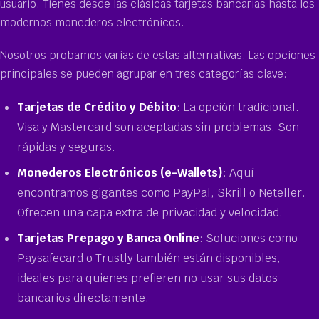
usuario. Tienes desde las clásicas tarjetas bancarias hasta los
modernos monederos electrónicos.
Nosotros probamos varias de estas alternativas. Las opciones
principales se pueden agrupar en tres categorías clave:
Tarjetas de Crédito y Débito
: La opción tradicional.
Visa y Mastercard son aceptadas sin problemas. Son
rápidas y seguras.
Monederos Electrónicos (e-Wallets)
: Aquí
encontramos gigantes como PayPal, Skrill o Neteller.
Ofrecen una capa extra de privacidad y velocidad.
Tarjetas Prepago y Banca Online
: Soluciones como
Paysafecard o Trustly también están disponibles,
ideales para quienes prefieren no usar sus datos
bancarios directamente.