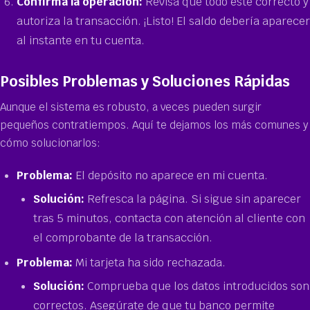
Confirma la operación:
Revisa que todo esté correcto y
autoriza la transacción. ¡Listo! El saldo debería aparecer
al instante en tu cuenta.
Posibles Problemas y Soluciones Rápidas
Aunque el sistema es robusto, a veces pueden surgir
pequeños contratiempos. Aquí te dejamos los más comunes y
cómo solucionarlos:
Problema:
El depósito no aparece en mi cuenta.
Solución:
Refresca la página. Si sigue sin aparecer
tras 5 minutos, contacta con atención al cliente con
el comprobante de la transacción.
Problema:
Mi tarjeta ha sido rechazada.
Solución:
Comprueba que los datos introducidos son
correctos. Asegúrate de que tu banco permite