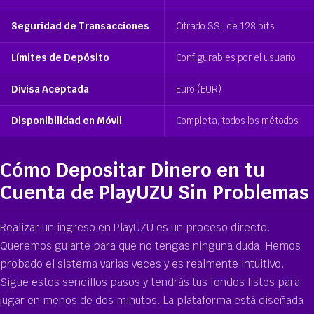
Seguridad de Transacciones
Cifrado SSL de 128 bits
Límites de Depósito
Configurables por el usuario
Divisa Aceptada
Euro (EUR)
Disponibilidad en Móvil
Completa, todos los métodos
Cómo Depositar Dinero en tu
Cuenta de PlayUZU Sin Problemas
Realizar un ingreso en PlayUZU es un proceso directo.
Queremos guiarte para que no tengas ninguna duda. Hemos
probado el sistema varias veces y es realmente intuitivo.
Sigue estos sencillos pasos y tendrás tus fondos listos para
jugar en menos de dos minutos. La plataforma está diseñada