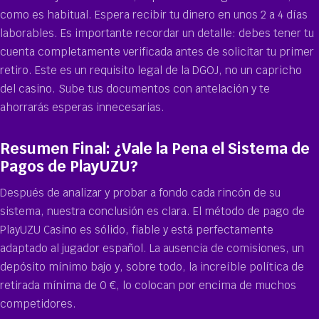
como es habitual. Espera recibir tu dinero en unos 2 a 4 días
laborables. Es importante recordar un detalle: debes tener tu
cuenta completamente verificada antes de solicitar tu primer
retiro. Este es un requisito legal de la DGOJ, no un capricho
del casino. Sube tus documentos con antelación y te
ahorrarás esperas innecesarias.
Resumen Final: ¿Vale la Pena el Sistema de
Pagos de PlayUZU?
Después de analizar y probar a fondo cada rincón de su
sistema, nuestra conclusión es clara. El método de pago de
PlayUZU Casino es sólido, fiable y está perfectamente
adaptado al jugador español. La ausencia de comisiones, un
depósito mínimo bajo y, sobre todo, la increíble política de
retirada mínima de 0 €, lo colocan por encima de muchos
competidores.