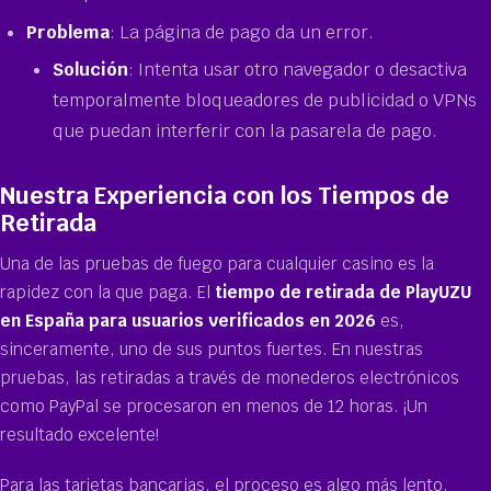
Problema
: La página de pago da un error.
Solución
: Intenta usar otro navegador o desactiva
temporalmente bloqueadores de publicidad o VPNs
que puedan interferir con la pasarela de pago.
Nuestra Experiencia con los Tiempos de
Retirada
Una de las pruebas de fuego para cualquier casino es la
rapidez con la que paga. El
tiempo de retirada de PlayUZU
en España para usuarios verificados en 2026
es,
sinceramente, uno de sus puntos fuertes. En nuestras
pruebas, las retiradas a través de monederos electrónicos
como PayPal se procesaron en menos de 12 horas. ¡Un
resultado excelente!
Para las tarjetas bancarias, el proceso es algo más lento,