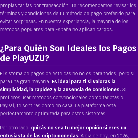
propias tarifas por transacción. Te recomendamos revisar los
términos y condiciones de tu método de pago preferido para
evitar sorpresas. En nuestra experiencia, la mayoría de los
métodos populares para España no aplican cargos.
¿Para Quién Son Ideales los Pagos
de PlayUZU?
El sistema de pagos de este casino no es para todos, pero sí
para una gran mayoría.
Es ideal para ti si valoras la
simplicidad, la rapidez y la ausencia de comisiones.
Si
prefieres usar métodos convencionales como tarjetas o
PayPal, te sentirás como en casa. La plataforma está
perfectamente optimizada para estos sistemas.
Por otro lado,
quizás no sea tu mejor opción si eres un
entusiasta de las criptomonedas.
A día de hoy, en 2026,