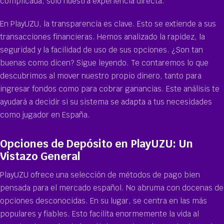
complicada, solo nuestra experiencia directa.
En PlayUZU, la transparencia es clave. Esto se extiende a sus
transacciones financieras. Hemos analizado la rapidez, la
seguridad y la facilidad de uso de sus opciones. ¿Son tan
buenas como dicen? Sigue leyendo. Te contaremos lo que
descubrimos al mover nuestro propio dinero, tanto para
ingresar fondos como para cobrar ganancias. Este análisis te
ayudará a decidir si su sistema se adapta a tus necesidades
como jugador en España.
Opciones de Depósito en PlayUZU: Un
Vistazo General
PlayUZU ofrece una selección de métodos de pago bien
pensada para el mercado español. No abruma con docenas de
opciones desconocidas. En su lugar, se centra en las más
populares y fiables. Esto facilita enormemente la vida al