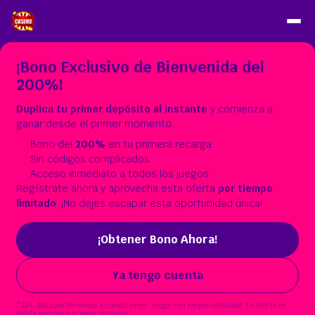
¡Bono Exclusivo de Bienvenida del
200%!
Duplica tu primer depósito al instante
y comienza a
ganar desde el primer momento.
Bono del
200%
en tu primera recarga
Sin códigos complicados
Acceso inmediato a todos los juegos
Regístrate ahora y aprovecha esta oferta
por tiempo
limitado
. ¡No dejes escapar esta oportunidad única!
¡Obtener Bono Ahora!
Ya tengo cuenta
*18+. Aplican términos y condiciones. Juega con responsabilidad. La oferta es
válida solo para nuevos usuarios.