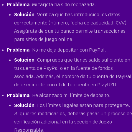
Problema
: Mi tarjeta ha sido rechazada.
Solución
: Verifica que has introducido los datos
correctamente (número, fecha de caducidad, CVV).
Asegúrate de que tu banco permite transacciones
para sitios de juego online.
Problema
: No me deja depositar con PayPal.
Solución
: Comprueba que tienes saldo suficiente en
tu cuenta de PayPal o en la fuente de fondos
asociada. Además, el nombre de tu cuenta de PayPal
debe coincidir con el de tu cuenta en PlayUZU.
Problema
: He alcanzado mi límite de depósito.
Solución
: Los límites legales están para protegerte.
Si quieres modificarlos, deberás pasar un proceso de
verificación adicional en la sección de Juego
Responsable.