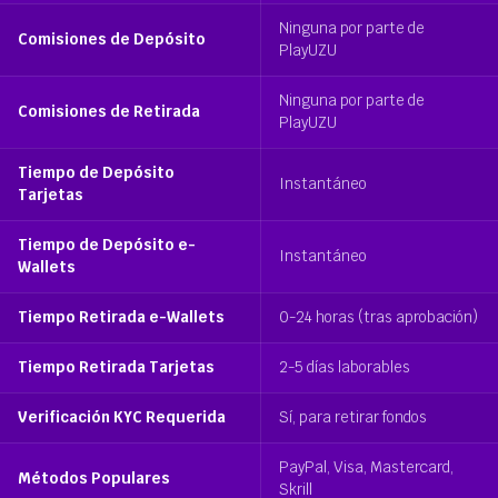
Ninguna por parte de
Comisiones de Depósito
PlayUZU
Ninguna por parte de
Comisiones de Retirada
PlayUZU
Tiempo de Depósito
Instantáneo
Tarjetas
Tiempo de Depósito e-
Instantáneo
Wallets
Tiempo Retirada e-Wallets
0-24 horas (tras aprobación)
Tiempo Retirada Tarjetas
2-5 días laborables
Verificación KYC Requerida
Sí, para retirar fondos
PayPal, Visa, Mastercard,
Métodos Populares
Skrill