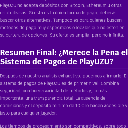
PlayUZU no acepta depósitos con Bitcoin, Ethereum u otras
criptodivisas. Si esta es tu única forma de pago, deberás
buscar otras alternativas. Tampoco es para quienes buscan
métodos de pago muy específicos o locales que no estén en
su cartera de opciones. Su oferta es amplia, pero no infinita.
Resumen Final: ¿Merece la Pena el
Sistema de Pagos de PlayUZU?
Después de nuestro análisis exhaustivo, podemos afirmarlo. El
sistema de pagos de PlayUZU es de primer nivel. Combina
seguridad, una buena variedad de métodos y, lo más
importante, una transparencia total. La ausencia de
comisiones y el depósito mínimo de 10 € lo hacen accesible y
justo para cualquier jugador.
Los tiempos de procesamiento son competitivos, sobre todo